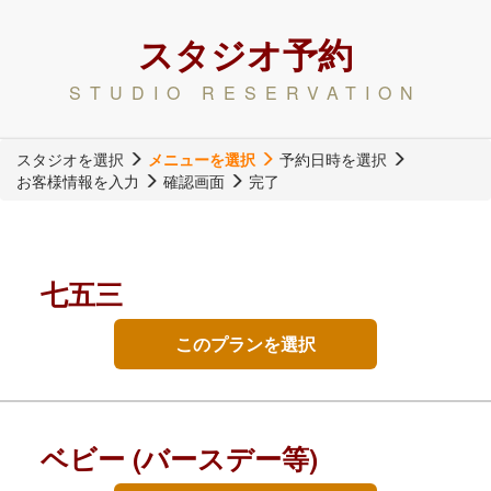
スタジオ予約
STUDIO RESERVATION
スタジオを選択
メニューを選択
予約日時を選択
お客様情報を入力
確認画面
完了
七五三
このプランを選択
ベビー (バースデー等)