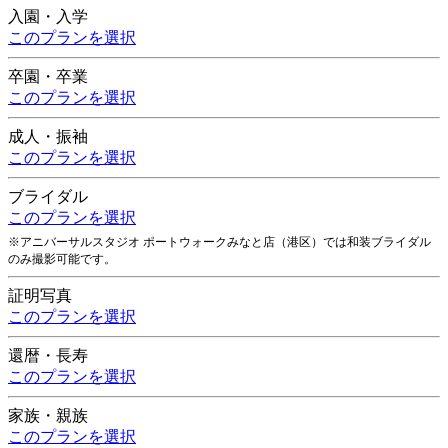
入園・入学
このプランを選択
卒園・卒業
このプランを選択
成人・振袖
このプランを選択
ブライダル
このプランを選択
※アニバーサルスタジオ ポートウォークみなと店（港区）では和装ブライダル
のみ撮影可能です。
証明写真
このプランを選択
還暦・長寿
このプランを選択
家族・親族
このプランを選択