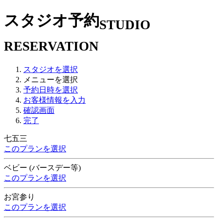
スタジオ予約
STUDIO
RESERVATION
スタジオを選択
メニューを選択
予約日時を選択
お客様情報を入力
確認画面
完了
七五三
このプランを選択
ベビー (バースデー等)
このプランを選択
お宮参り
このプランを選択