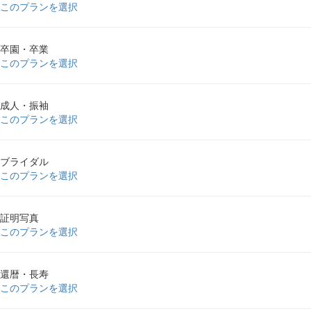
このプランを選択
卒園・卒業
このプランを選択
成人・振袖
このプランを選択
ブライダル
このプランを選択
証明写真
このプランを選択
還暦・長寿
このプランを選択