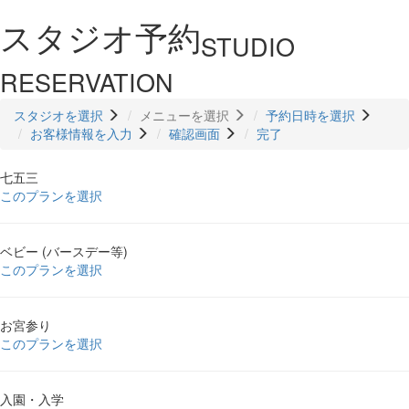
スタジオ予約
STUDIO
RESERVATION
スタジオを選択
メニューを選択
予約日時を選択
お客様情報を入力
確認画面
完了
七五三
このプランを選択
ベビー (バースデー等)
このプランを選択
お宮参り
このプランを選択
入園・入学